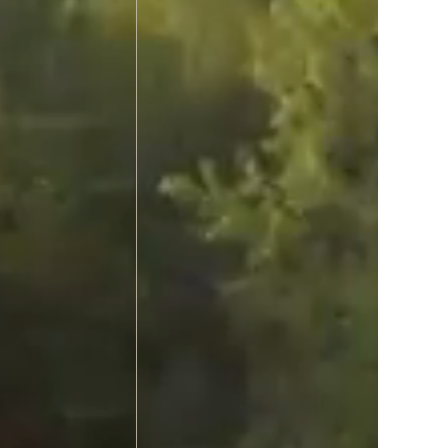
Empire 47
Jschpphoto