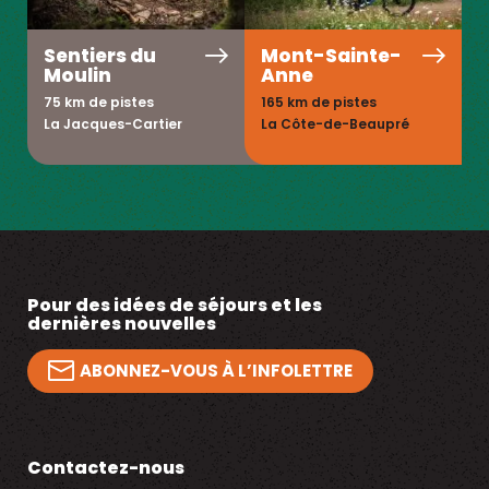
Sentiers du
Mont-Sainte-
Moulin
Anne
75 km de pistes
165 km de pistes
La Jacques-Cartier
La Côte-de-Beaupré
Pour des idées de séjours et les
dernières nouvelles
ABONNEZ-VOUS À L’INFOLETTRE
Contactez-nous