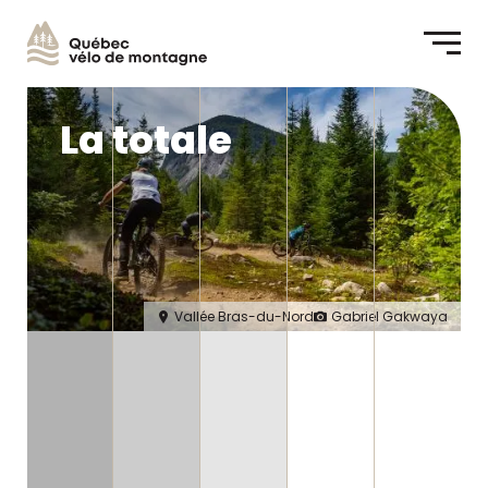
Me
La totale
Vallée Bras-du-Nord
Gabriel Gakwaya