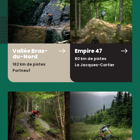
Vallée Bras-
Empire 47
du-Nord
80 km de pistes
162 km de pistes
La Jacques-Cartier
Portneuf