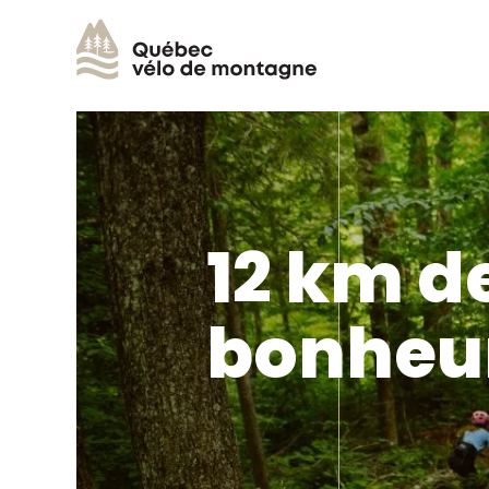
12 km d
bonheu